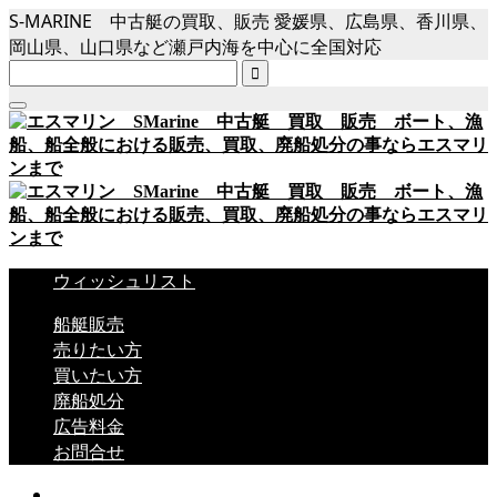
S-MARINE 中古艇の買取、販売 愛媛県、広島県、香川県、
岡山県、山口県など瀬戸内海を中心に全国対応

ウィッシュリスト
船艇販売
売りたい方
買いたい方
廃船処分
広告料金
お問合せ