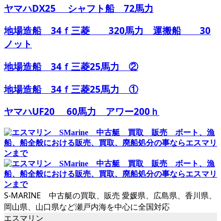
ヤマハDX25 シャフト船 72馬力
地場造船 34ｆ三菱 320馬力 運搬船 30
ノット
地場造船 34ｆ三菱25馬力 ②
地場造船 34ｆ三菱25馬力 ①
ヤマハUF20 60馬力 アワー200ｈ
S-MARINE 中古艇の買取、販売 愛媛県、広島県、香川県、
岡山県、山口県など瀬戸内海を中心に全国対応
エスマリン