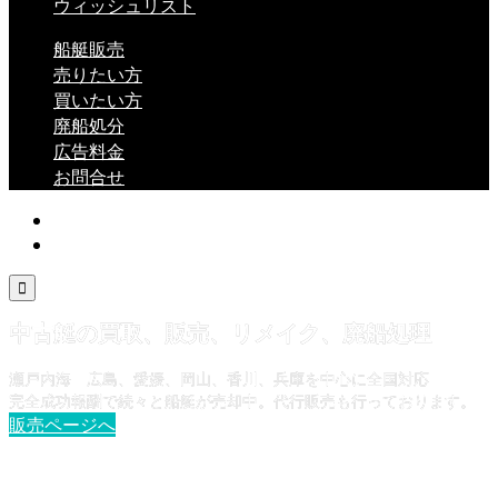
ウィッシュリスト
船艇販売
売りたい方
買いたい方
廃船処分
広告料金
お問合せ

中古艇の買取、販売、リメイク、廃船処理
瀬戸内海 広島、愛媛、岡山、香川、兵庫を中心に全国対応
完全成功報酬で続々と船艇が売却中。代行販売も行っております。
販売ページへ