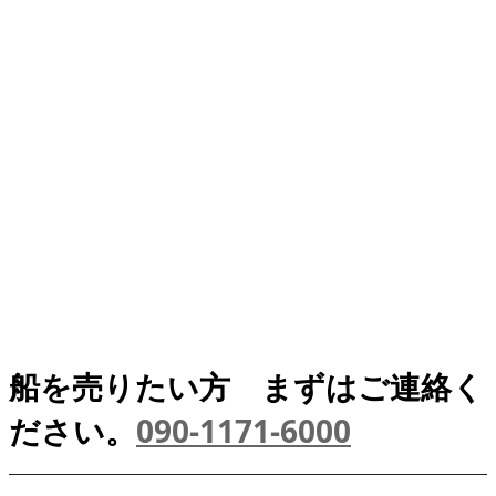
Vision
中古艇エスマリンでは近年問題されている不法係留船や後継者不足
による漁船・プレジャーボートの活用・販売・廃船処理を行ってお
ります。
「船大工さんは言います。船にも魂がある。船主が元気な時は、輝
き誇らしく荒波を突破する。係留が続くと魂が抜け泣き顔になる
と。」
そのような、船に再び魂を吹込む、新たなオーナー様の元で活躍さ
せるビジョンをもって、エスマリンが思い描いている「放置船ゼ
ロ」を目標に歩んで参ります。ビジョンを具体的な事業展開のイメ
ージとして従業員ならびに経営者で共有しております。 これからも
当社の中長期的ビジョンをもって社会貢献ならびに社会へのメッセ
ンジャーとして歩んで参ります。
船を売りたい方 まずはご連絡く
ださい。
090-1171-6000