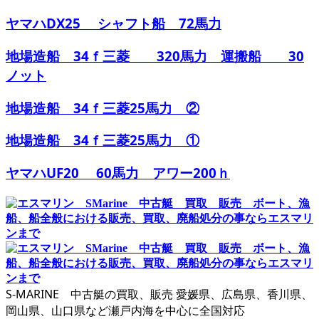
ヤマハDX25 シャフト船 72馬力
地場造船 34ｆ三菱 320馬力 運搬船 30
ノット
地場造船 34ｆ三菱25馬力 ②
地場造船 34ｆ三菱25馬力 ①
ヤマハUF20 60馬力 アワー200ｈ
S-MARINE 中古艇の買取、販売 愛媛県、広島県、香川県、
岡山県、山口県など瀬戸内海を中心に全国対応