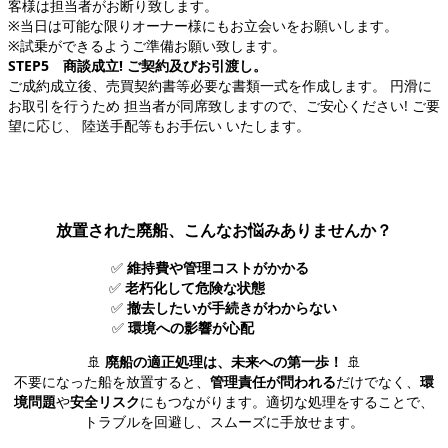
客様は担当者がお断り致します。
※当日は可能な限りオーナー様にもお立会いをお願いします。
※試乗ができるようご準備お願い致します。
STEP5 商談成立! ご契約及びお引渡し。
ご成約成立後、売買契約書等必要な書類一式を作成します。 円滑に
お取引を行うため 担当者が同席致しますので、ご安心ください! ご要
望に応じ、 陸送手配等もお手伝い いたします。
放置された廃船、こんなお悩みありませんか？
✅
維持費や管理コストがかかる
✅
老朽化して危険な状態
✅
撤去したいが手続きがわからない
✅
環境への影響が心配
🚢
廃船の適正処理は、未来への第一歩！
🚢
不要になった船を放置すると、
管理責任が問われる
だけでなく、
環
境問題
や
安全リスク
にもつながります。適切な処理をすることで、
トラブルを回避し、スムーズに手放せます。