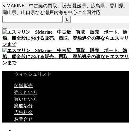
S-MARINE 中古艇の買取、販売 愛媛県、広島県、香川県、
岡山県、山口県など瀬戸内海を中心に全国対応

ウィッシュリスト
船艇販売
売りたい方
買いたい方
廃船処分
広告料金
お問合せ