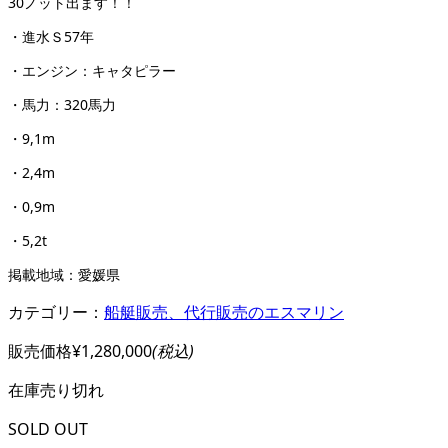
30ノット出ます！！
・進水Ｓ57年
・エンジン：キャタピラー
・馬力：320馬力
・9,1m
・2,4m
・0,9m
・5,2t
掲載地域：愛媛県
カテゴリー：
船艇販売、代行販売のエスマリン
販売価格
¥1,280,000
(税込)
在庫
売り切れ
SOLD OUT