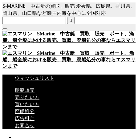
S-MARINE 中古艇の買取、販売 愛媛県、広島県、香川県、
岡山県、山口県など瀬戸内海を中心に全国対応

ウィッシュリスト
船艇販売
売りたい方
買いたい方
廃船処分
広告料金
お問合せ