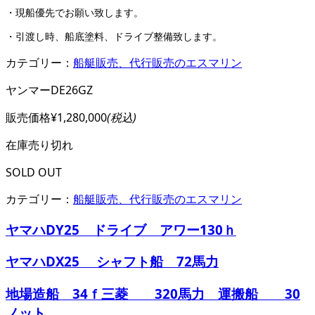
・現船優先でお願い致します。
・引渡し時、船底塗料、ドライブ整備致します。
カテゴリー：
船艇販売、代行販売のエスマリン
ヤンマーDE26GZ
販売価格
¥1,280,000
(税込)
在庫
売り切れ
SOLD OUT
カテゴリー：
船艇販売、代行販売のエスマリン
ヤマハDY25 ドライブ アワー130ｈ
ヤマハDX25 シャフト船 72馬力
地場造船 34ｆ三菱 320馬力 運搬船 30
ノット