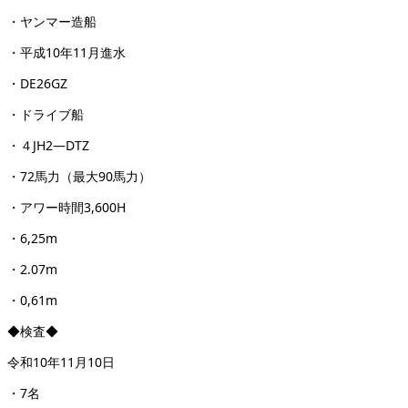
・ヤンマー造船
・平成10年11月進水
・DE26GZ
・ドライブ船
・４JH2―DTZ
・72馬力（最大90馬力）
・アワー時間3,600H
・6,25m
・2.07m
・0,61m
◆検査◆
令和10年11月10日
・7名