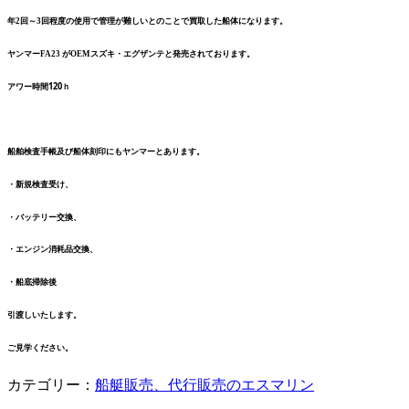
年2回～3回程度の使用で管理が難しいとのことで買取した船体になります。
ヤンマーFA23 がOEMスズキ・エグザンテと発売されております。
アワー時間120ｈ
船舶検査手帳及び船体刻印にもヤンマーとあります。
・新規検査受け、
・バッテリー交換、
・エンジン消耗品交換、
・船底掃除後
引渡しいたします。
ご見学ください。
カテゴリー：
船艇販売、代行販売のエスマリン