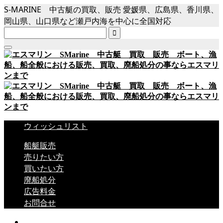
S-MARINE 中古艇の買取、販売 愛媛県、広島県、香川県、
岡山県、山口県など瀬戸内海を中心に全国対応

ウィッシュリスト
船艇販売
売りたい方
買いたい方
廃船処分
広告料金
お問合せ