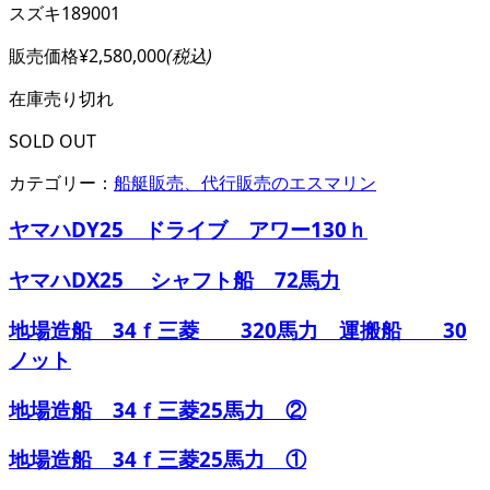
スズキ189001
販売価格
¥2,580,000
(税込)
在庫
売り切れ
SOLD OUT
カテゴリー：
船艇販売、代行販売のエスマリン
ヤマハDY25 ドライブ アワー130ｈ
ヤマハDX25 シャフト船 72馬力
地場造船 34ｆ三菱 320馬力 運搬船 30
ノット
地場造船 34ｆ三菱25馬力 ②
地場造船 34ｆ三菱25馬力 ①