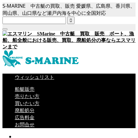
S-MARINE 中古艇の買取、販売 愛媛県、広島県、香川県、
岡山県、山口県など瀬戸内海を中心に全国対応

ウィッシュリスト
船艇販売
売りたい方
買いたい方
廃船処分
広告料金
お問合せ