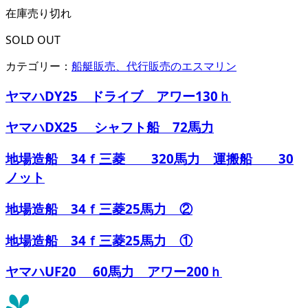
在庫
売り切れ
SOLD OUT
カテゴリー：
船艇販売、代行販売のエスマリン
ヤマハDY25 ドライブ アワー130ｈ
ヤマハDX25 シャフト船 72馬力
地場造船 34ｆ三菱 320馬力 運搬船 30
ノット
地場造船 34ｆ三菱25馬力 ②
地場造船 34ｆ三菱25馬力 ①
ヤマハUF20 60馬力 アワー200ｈ