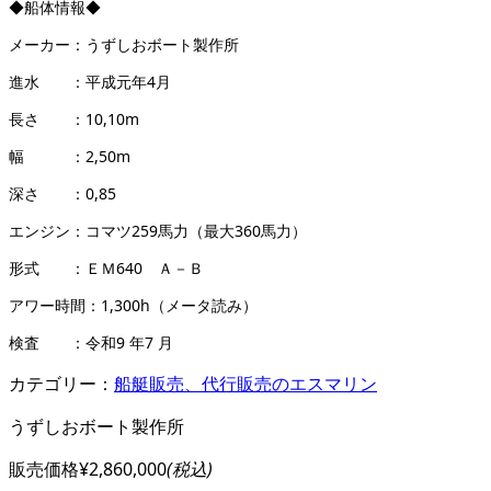
◆船体情報◆
メーカー：うずしおボート製作所
進水 ：平成元年4月
長さ ：10,10m
幅 ：2,50m
深さ ：0,85
エンジン：コマツ259馬力（最大360馬力）
形式 ：ＥＭ640 Ａ－Ｂ
アワー時間：1,300h（メータ読み）
検査 ：令和9 年7 月
カテゴリー：
船艇販売、代行販売のエスマリン
うずしおボート製作所
販売価格
¥2,860,000
(税込)