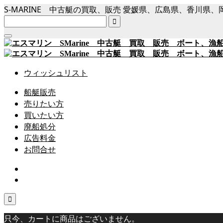
S-MARINE 中古艇の買取、販売 愛媛県、広島県、香川

ウィッシュリスト
船艇販売
売りたい方
買いたい方
廃船処分
広告料金
お問合せ

只今、カートに商品はございません。