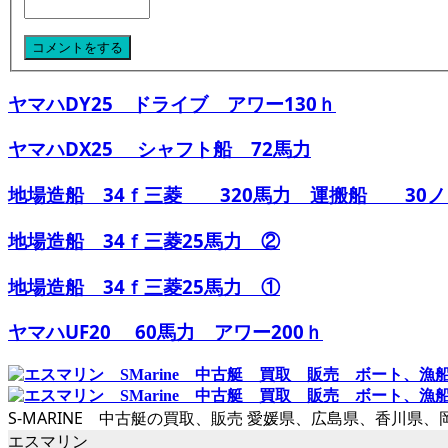
ヤマハDY25 ドライブ アワー130ｈ
ヤマハDX25 シャフト船 72馬力
地場造船 34ｆ三菱 320馬力 運搬船 30ノ
地場造船 34ｆ三菱25馬力 ②
地場造船 34ｆ三菱25馬力 ①
ヤマハUF20 60馬力 アワー200ｈ
S-MARINE 中古艇の買取、販売 愛媛県、広島県、香川
エスマリン